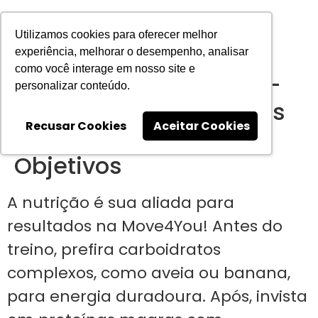
Utilizamos cookies para oferecer melhor
experiência, melhorar o desempenho, analisar
Aulas Academia Move4You
Planos Academia Move4You
Fale Conosco
Cidade Alta
como você interage em nosso site e
Alimentação Pré e Pós-
personalizar conteúdo.
Treino: Dicas Essenciais
Recusar Cookies
Aceitar Cookies
para Alcançar Seus
Objetivos
A nutrição é sua aliada para
resultados na Move4You! Antes do
treino, prefira carboidratos
complexos, como aveia ou banana,
para energia duradoura. Após, invista