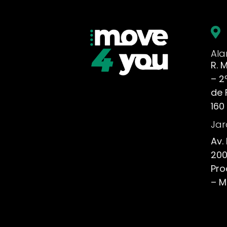
Al
R. 
– 2
de 
160
Jar
Av.
200
Pro
– M