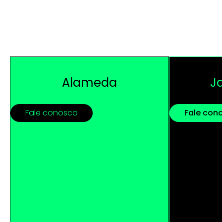
Alameda
J
Fale conosco
Fale con