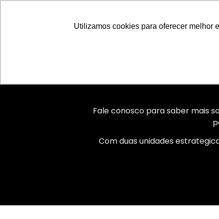
Sobre Nós
Aulas Academia Move4You
P
Utilizamos cookies para oferecer melhor 
Fale conosco para saber mais so
p
Com duas unidades estrategica