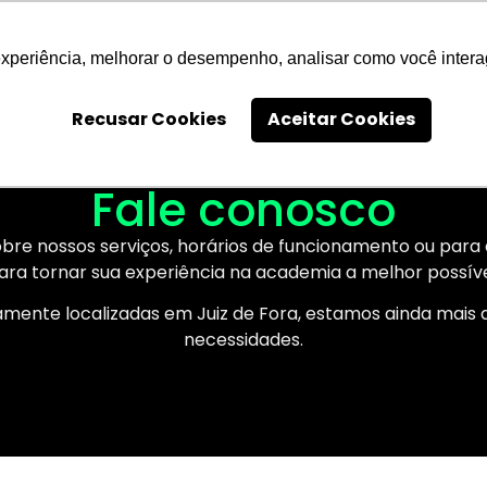
lanos Academia Move4You
Fale Conosco
Cidade Al
experiência, melhorar o desempenho, analisar como você intera
Recusar Cookies
Aceitar Cookies
Fale conosco
bre nossos serviços, horários de funcionamento ou para 
ara tornar sua experiência na academia a melhor possíve
mente localizadas em Juiz de Fora, estamos ainda mais a
necessidades.