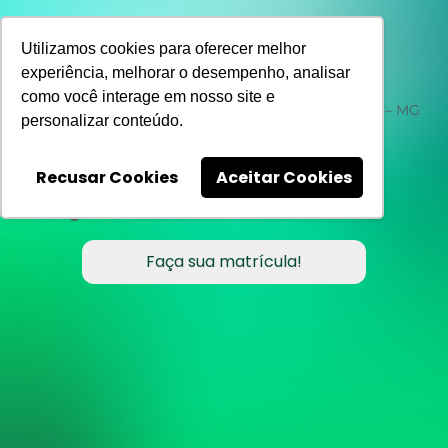
Move 4 you
Utilizamos cookies para oferecer melhor
Alameda
experiência, melhorar o desempenho, analisar
como você interage em nosso site e
R. Morais e Castro, 300, 2º Piso Passos Juiz de Fora – MG
personalizar conteúdo.
Funcionamento
Segunda a Sexta:
06:00 às 23:00
Recusar Cookies
Aceitar Cookies
Sábado:
9h às 13h e 15h às 19h
Domingo e Feriados:
09:00 às 13:00
Faça sua matrícula!